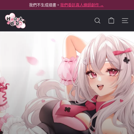
我們不生成插畫。
我們委託真人繪師創作 →
跳
想客製印刷？
先把委託做對 →
暫
至
新手指南 →
停
H
內
輪
播
網站
e
搜尋
容
a
r
t
C
l
u
b