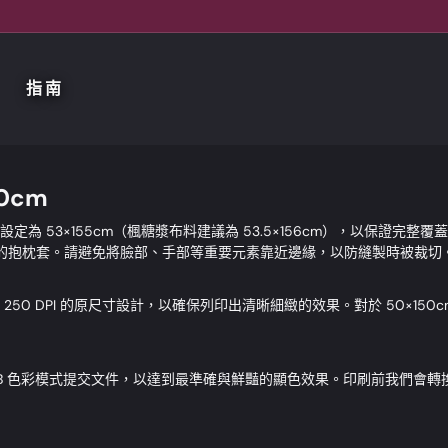
指南
50cm
設定為 53×155cm（楓糖漿布料建議為 53.5×156cm），以保證完整
0cm 的抱枕套。請避免將臉部、手部等重要元素靠近邊緣，以防縫製時被裁切
 250 DPI 的原尺寸設計，以確保列印出清晰細緻的效果。對於 50×150
GB 色彩模式提交文件，以達到最準確與鮮豔的顯色效果。印刷前我們會轉