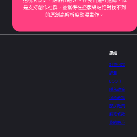
抱枕套設計，嚴格杜絕 AI。在我們這裡選購，就
是支持創作社群，並獲得在盜版網站絕對找不到
的原創高解析度動漫畫作。
連結
訂單追蹤
評測
BOOTH
隱私政策
退款政策
配送政策
服務條款
我的帳戶