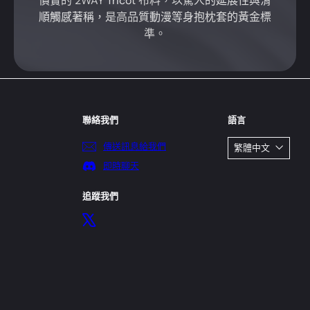
價實的 2WAY Tricot 布料，以驚人的延展性與滑
順觸感著稱，是高品質動漫等身抱枕套的黃金標
準。
聯絡我們
語言
傳送訊息給我們
繁體中文
即時聊天
追蹤我們
X