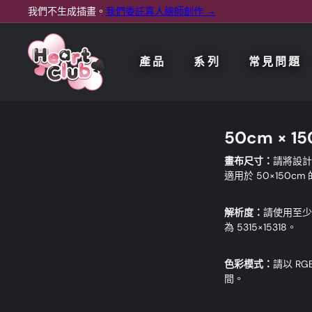
跳
我們不生成插畫。
我們委託真人繪師創作 →
暫
至
看看我們全新的委託指南 →
從新手指南開始 →
停
內
H
輪
播
容
e
產品
系列
常見問題
a
r
t
C
50cm × 1
l
u
畫布尺寸：
請將設計
b
適用於 50×15
解析度：
請使用至少
為 5315×15318。
色彩模式：
請以 R
間。