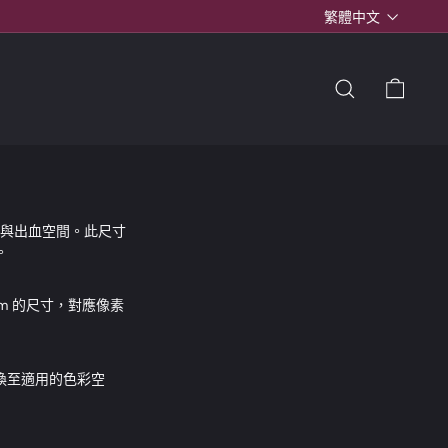
語
繁體中文
言
搜尋
購物
覆蓋與出血空間。此尺寸
。
cm 的尺寸，對應像素
換至適用的色彩空